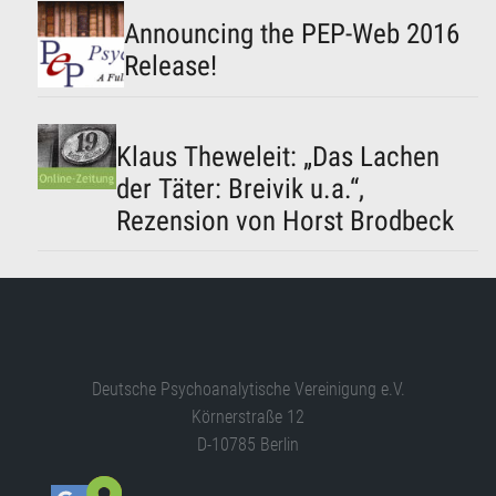
Announcing the PEP-Web 2016
Release!
Klaus Theweleit: „Das Lachen
der Täter: Breivik u.a.“,
Rezension von Horst Brodbeck
Deutsche Psychoanalytische Vereinigung e.V.
Körnerstraße 12
D-10785 Berlin