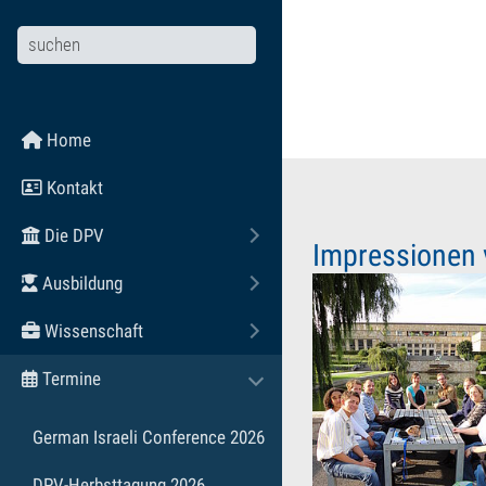
Zum Hauptinhalt springen
Home
Kontakt
Die DPV
Toggle submenu
Impressionen
Ausbildung
Toggle submenu
Wissenschaft
Toggle submenu
Termine
Toggle submenu
German Israeli Conference 2026
DPV-Herbsttagung 2026