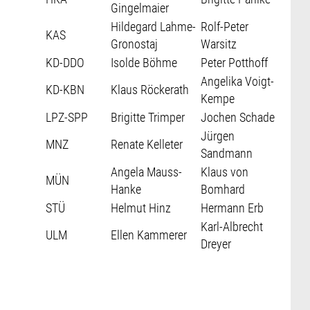
Gingelmaier
Hildegard Lahme-
Rolf-Peter
KAS
Gronostaj
Warsitz
KD-DDO
Isolde Böhme
Peter Potthoff
Angelika Voigt-
KD-KBN
Klaus Röckerath
Kempe
LPZ-SPP
Brigitte Trimper
Jochen Schade
Jürgen
MNZ
Renate Kelleter
Sandmann
Angela Mauss-
Klaus von
MÜN
Hanke
Bomhard
STÜ
Helmut Hinz
Hermann Erb
Karl-Albrecht
ULM
Ellen Kammerer
Dreyer