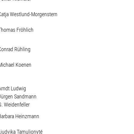
Katja Westlund-Morgenstern
Thomas Fröhlich
Konrad Rühling
Michael Koenen
Arndt Ludwig
Jürgen Sandmann
G. Weidenfeller
Barbara Heinzmann
Liudvika Tamulionyté