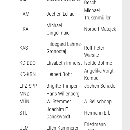
Resch
Michael
HAM
Jochen Lellau
Trukenmüller
Michael
HKA
Norbert Matejek
Gingelmaier
Hildegard Lahme-
KAS
Rolf-Peter
Gronostaj
Warsitz
KD-DDO
Elisabeth Imhorst
Isolde Böhme
Angelika Voigt-
KD-KBN
Herbert Bohr
Kempe
LPZ-SPP
Brigitte Trimper
Jochen Schade
MNZ
Hans Willenberg
MÜN
W. Stemmer
A. Sellschopp
Joachim F.
STÜ
Hermann Erb
Danckwardt
Friedmann
ULM
Ellen Kammerer