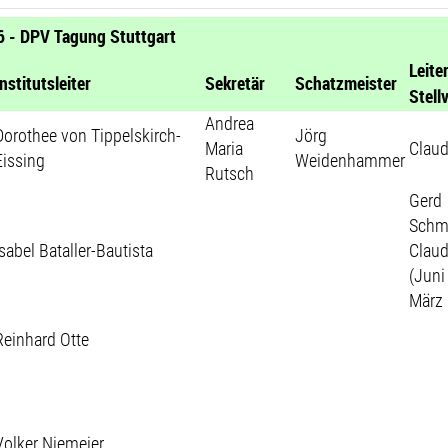
 - DPV Tagung Stuttgart
Leite
Institutsleiter
Sekretär
Schatzmeister
Stell
Andrea
Dorothee von Tippelskirch-
Jörg
Maria
Claud
Eissing
Weidenhammer
Rutsch
Gerd
Schm
Isabel Bataller-Bautista
Claud
(Juni
März
Reinhard Otte
Volker Niemeier