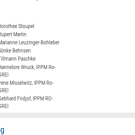
Dorothee Stoupel
Rupert Martin
Marianne Leuzinger-Bohleber
Sönke Behnsen
Tillmann Paschke
Hannelore Wruck, IPPM Ro-
GREI
Irene Misselwitz, IPPM Ro-
GREI
Gebhard Fridjof, IPPM RO-
GREI
rg