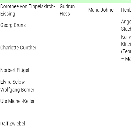
Dorothee von Tippelskirch-
Gudrun
Maria Johne
Heri
Eissing
Hess
Ange
Georg Bruns
Stae
Kai 
Klitz
Charlotte Günther
(Feb
– Ma
Norbert Flügel
Elvira Selow
Wolfgang Berner
Ute Michel-Keller
Ralf Zwiebel