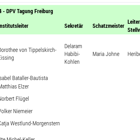
 - DPV Tagung Freiburg
Leiter
Institutsleiter
Sekretär
Schatzmeister
Stell
Delaram
Dorothee von Tippelskirch-
Habibi-
Maria Johne
Herib
Eissing
Kohlen
Isabel Bataller-Bautista
Matthias Elzer
Norbert Flügel
Volker Niemeier
Katja Westlund-Morgenstern
Ute Michel-Keller