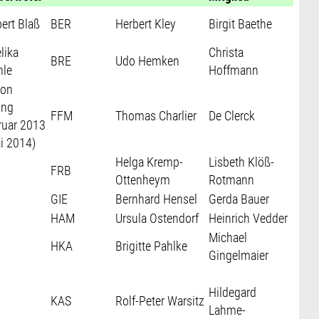
bert Blaß
BER
Herbert Kley
Birgit Baethe
lika
Christa
BRE
Udo Hemken
hle
Hoffmann
von
ing
FFM
Thomas Charlier
De Clerck
ruar 2013
i 2014)
Helga Kremp-
Lisbeth Klöß-
FRB
Ottenheym
Rotmann
GIE
Bernhard Hensel
Gerda Bauer
HAM
Ursula Ostendorf
Heinrich Vedder
Michael
HKA
Brigitte Pahlke
Gingelmaier
Hildegard
KAS
Rolf-Peter Warsitz
Lahme-