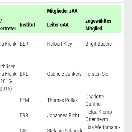
Mitglieder zAA
r/
zugewähltes
Institut
Leiter öAA
vertreter
Mitglied
ia Frank
BER
Herbert Kley
Birgit Baethe
ithüsen
ia Frank
BRE
Gabriele Junkers
Torsten Siol
 2015-
 2016)
Charlotte
FFM
Thomas Pollak
Günther
Helga Kremp-
FRB
Johannes Picht
Ottenheym
Lisa Werthmann-
GIE
Stefanie Schunck