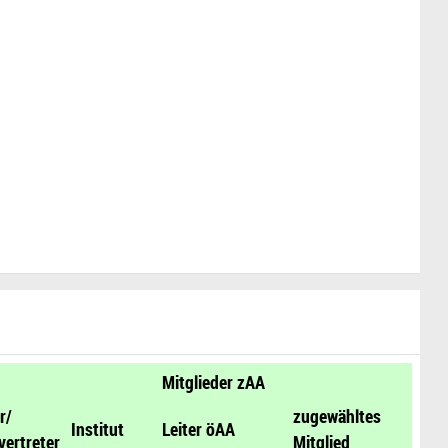
Mitglieder zAA
r/
zugewähltes
Institut
Leiter öAA
vertreter
Mitglied