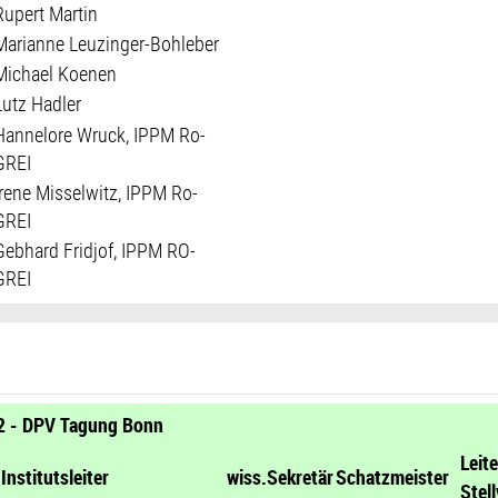
Rupert Martin
Marianne Leuzinger-Bohleber
Michael Koenen
Lutz Hadler
Hannelore Wruck, IPPM Ro-
GREI
Irene Misselwitz, IPPM Ro-
GREI
Gebhard Fridjof, IPPM RO-
GREI
2 - DPV Tagung Bonn
Leite
Institutsleiter
wiss.Sekretär
Schatzmeister
Stell