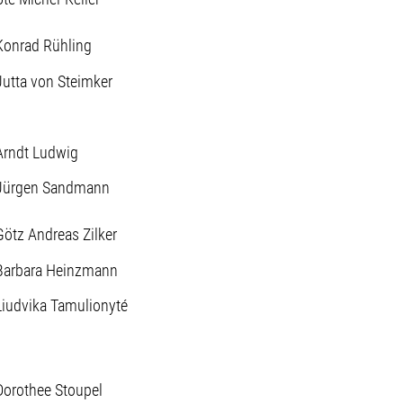
Konrad Rühling
Jutta von Steimker
Arndt Ludwig
Jürgen Sandmann
Götz Andreas Zilker
Barbara Heinzmann
Liudvika Tamulionyté
Dorothee Stoupel