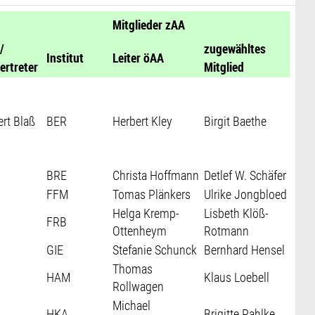
Mitglieder zAA
/
zugewähltes
Institut
Leiter öAA
vertreter
Mitglied
ert Blaß
BER
Herbert Kley
Birgit Baethe
BRE
Christa Hoffmann
Detlef W. Schäfer
FFM
Tomas Plänkers
Ulrike Jongbloed
Helga Kremp-
Lisbeth Klöß-
FRB
Ottenheym
Rotmann
GIE
Stefanie Schunck
Bernhard Hensel
Thomas
HAM
Klaus Loebell
Rollwagen
Michael
HKA
Brigitte Pahlke